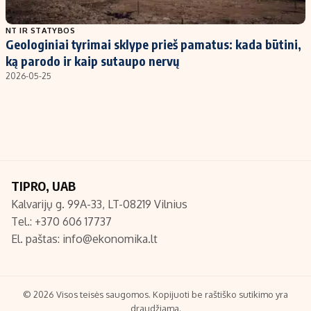
Populiarios temos
Titulinis
NT IR STATYBOS
Geologiniai tyrimai sklype prieš pamatus: kada būtini,
Investavimas
Nedarbo išmokos skaičiuoklė
ką parodo ir kaip sutaupo nervų
Akcijų rinka
Indėliai
2026-05-25
Saulės elektrinės
Indėlių skaičiuoklė
Kriptovaliutos
Būsto finansai
Infliacija
Įdomios naujienos
Migracija
TIPRO, UAB
Kalvarijų g. 99A-33, LT-08219 Vilnius
Redakcija
Tel.: +370 606 17737
Apie mus
El. paštas:
info@ekonomika.lt
Redakcijos politika
Privatumo politika
Turinio žymėjimo taisyklės
© 2026 Visos teisės saugomos. Kopijuoti be raštiško sutikimo yra
draudžiama.