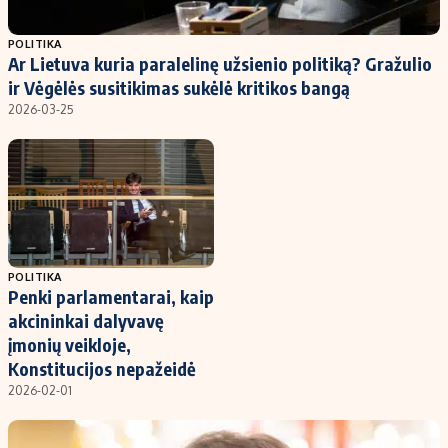
Populiarios temos
Titulinis
POLITIKA
Ar Lietuva kuria paralelinę užsienio politiką? Gražulio
Investavimas
Nedarbo išmokos skaičiuoklė
ir Vėgėlės susitikimas sukėlė kritikos bangą
Akcijų rinka
Indėliai
2026-03-25
Saulės elektrinės
Indėlių skaičiuoklė
Kriptovaliutos
Būsto finansai
Infliacija
Įdomios naujienos
Migracija
POLITIKA
Penki parlamentarai, kaip
Redakcija
akcininkai dalyvavę
Apie mus
įmonių veikloje,
Redakcijos politika
Konstitucijos nepažeidė
2026-02-01
Privatumo politika
Turinio žymėjimo taisyklės