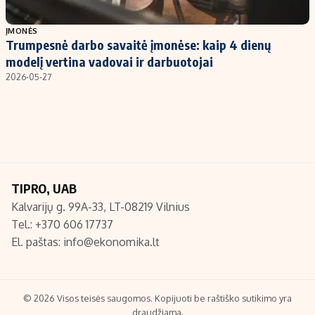
Populiarios temos
Titulinis
ĮMONĖS
Trumpesnė darbo savaitė įmonėse: kaip 4 dienų
Investavimas
Nedarbo išmokos skaičiuoklė
modelį vertina vadovai ir darbuotojai
Akcijų rinka
Indėliai
2026-05-27
Saulės elektrinės
Indėlių skaičiuoklė
Kriptovaliutos
Būsto finansai
Infliacija
Įdomios naujienos
Migracija
TIPRO, UAB
Kalvarijų g. 99A-33, LT-08219 Vilnius
Redakcija
Tel.: +370 606 17737
Apie mus
El. paštas:
info@ekonomika.lt
Redakcijos politika
Privatumo politika
Turinio žymėjimo taisyklės
© 2026 Visos teisės saugomos. Kopijuoti be raštiško sutikimo yra
draudžiama.