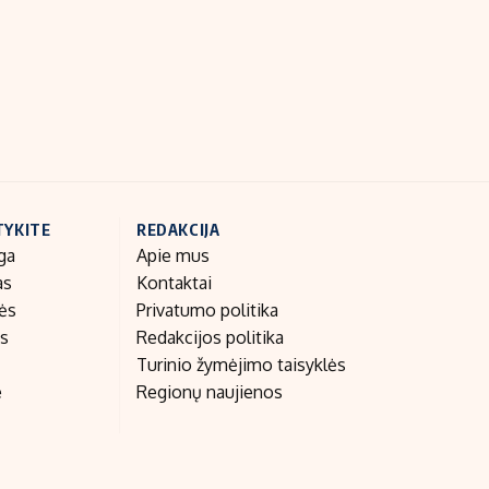
Indėlių palūkanos
TYKITE
REDAKCIJA
ga
Apie mus
as
Kontaktai
nės
Privatumo politika
as
Redakcijos politika
Turinio žymėjimo taisyklės
e
Regionų naujienos