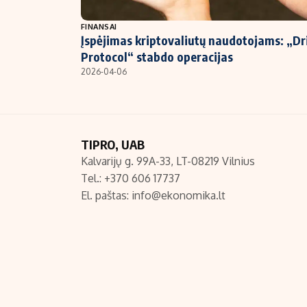
NT ir statybos
FINANSAI
Įspėjimas kriptovaliutų naudotojams: „Dri
Protocol“ stabdo operacijas
2026-04-06
TIPRO, UAB
Kalvarijų g. 99A-33, LT-08219 Vilnius
Tel.: +370 606 17737
El. paštas:
info@ekonomika.lt