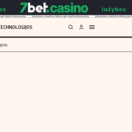
TECHNOLOGIJOS
mpas
Redakcija
kos skaičiuoklė
Apie mus
Redakcijos politika
uoklė
Privatumo politika
i
Turinio žymėjimo taisyklės
enos
Kontaktai
Regionų naujienos