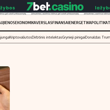
UJIENOS
EKONOMIKA
VERSLAS
FINANSAI
ENERGETIKA
POLITIKA
ąjunga
Kriptovaliutos
Dirbtinis intelektas
Grynieji pinigai
Donaldas Tru
Populiarios temos
Titulinis
Investavimas
Nedarbo išmo
Akcijų rinka
Indėliai
Saulės elektrinės
Indėlių skaiči
Kriptovaliutos
Būsto finansa
Infliacija
Įdomios nauji
Migracija