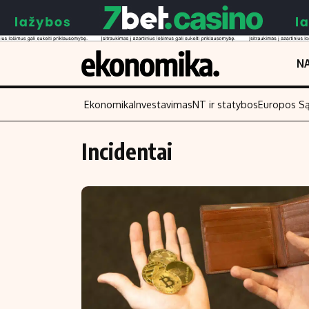
NA
Ekonomika
Investavimas
NT ir statybos
Europos S
Incidentai
Turinys
Skaitykite
Naujienos
Finansai
Aplinka
Įmonės
Verslas
Žemės ūkis
Energetika
Technologijos
Ekonomika
Laisvalaikis
Politika