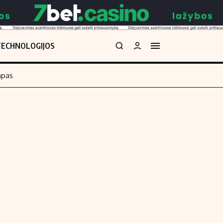
TECHNOLOGIJOS
mpas
Redakcija
kos skaičiuoklė
Apie mus
Redakcijos politika
uoklė
Privatumo politika
i
Turinio žymėjimo taisyklės
enos
Kontaktai
Regionų naujienos