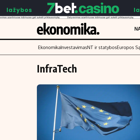
NA
Ekonomika
Investavimas
NT ir statybos
Europos S
InfraTech
Turinys
Skaitykite
Naujienos
Finansai
Aplinka
Įmonės
Verslas
Žemės ūkis
Energetika
Technologijos
Ekonomika
Laisvalaikis
Politika