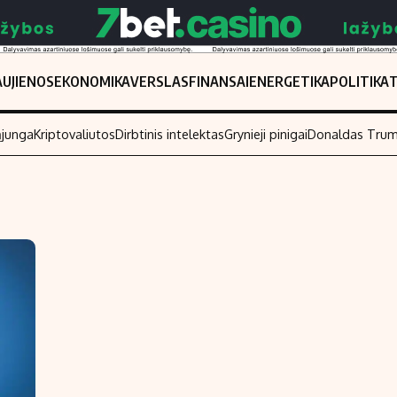
UJIENOS
EKONOMIKA
VERSLAS
FINANSAI
ENERGETIKA
POLITIKA
ąjunga
Kriptovaliutos
Dirbtinis intelektas
Grynieji pinigai
Donaldas Tru
Populiarios temos
Titulinis
Investavimas
Nedarbo išmo
Akcijų rinka
Indėliai
Saulės elektrinės
Indėlių skaiči
Kriptovaliutos
Būsto finansa
Infliacija
Įdomios nauji
Migracija