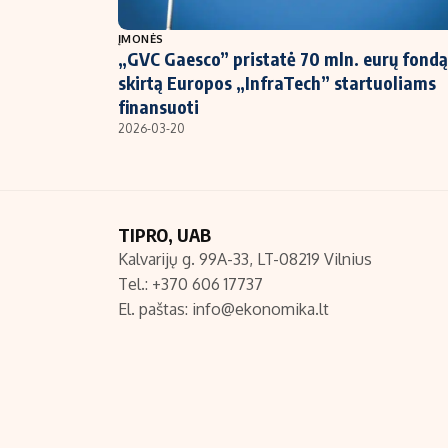
NT ir statybos
ĮMONĖS
„GVC Gaesco” pristatė 70 mln. eurų fondą
skirtą Europos „InfraTech” startuoliams
finansuoti
2026-03-20
TIPRO, UAB
Kalvarijų g. 99A-33, LT-08219 Vilnius
Tel.: +370 606 17737
El. paštas:
info@ekonomika.lt