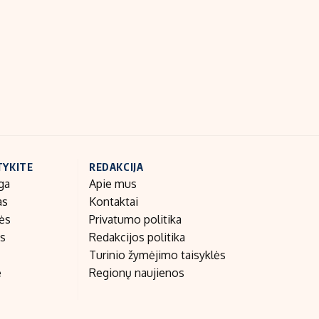
Indėlių palūkanos
TYKITE
REDAKCIJA
ga
Apie mus
as
Kontaktai
nės
Privatumo politika
as
Redakcijos politika
Turinio žymėjimo taisyklės
e
Regionų naujienos