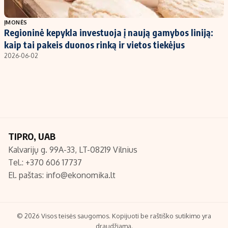
Populiarios temos
Titulinis
ĮMONĖS
Regioninė kepykla investuoja į naują gamybos liniją:
Investavimas
Nedarbo išmokos skaičiuoklė
kaip tai pakeis duonos rinką ir vietos tiekėjus
Akcijų rinka
Indėliai
2026-06-02
Saulės elektrinės
Indėlių skaičiuoklė
Kriptovaliutos
Būsto finansai
Infliacija
Įdomios naujienos
Migracija
TIPRO, UAB
Kalvarijų g. 99A-33, LT-08219 Vilnius
Redakcija
Tel.: +370 606 17737
Apie mus
El. paštas:
info@ekonomika.lt
Redakcijos politika
Privatumo politika
Turinio žymėjimo taisyklės
© 2026 Visos teisės saugomos. Kopijuoti be raštiško sutikimo yra
draudžiama.