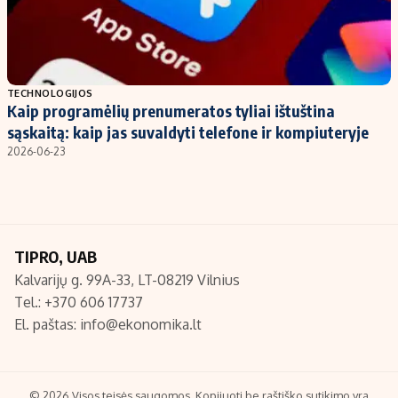
TECHNOLOGIJOS
Kaip programėlių prenumeratos tyliai ištuština
sąskaitą: kaip jas suvaldyti telefone ir kompiuteryje
2026-06-23
TIPRO, UAB
Kalvarijų g. 99A-33, LT-08219 Vilnius
Tel.: +370 606 17737
El. paštas:
info@ekonomika.lt
© 2026 Visos teisės saugomos. Kopijuoti be raštiško sutikimo yra