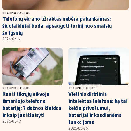
Populiarios temos
Titulinis
TECHNOLOGIJOS
Telefonų ekrano užraktas nebėra pakankamas:
Investavimas
Nedarbo išmokos skaičiuoklė
šiuolaikiniai būdai apsaugoti turinį nuo smalsių
Akcijų rinka
Indėliai
žvilgsnių
2026-07-17
Saulės elektrinės
Indėlių skaičiuoklė
Kriptovaliutos
Būsto finansai
Infliacija
Įdomios naujienos
Migracija
Redakcija
TECHNOLOGIJOS
TECHNOLOGIJOS
Kas iš tikrųjų eikvoja
Vietinis dirbtinis
Apie mus
išmaniojo telefono
intelektas telefone: ką tai
Redakcijos politika
bateriją: 7 dažnos klaidos
keičia privatumui,
ir kaip jas ištaisyti
baterijai ir kasdienėms
Privatumo politika
funkcijoms
2026-06-19
Turinio žymėjimo taisyklės
2026-05-26