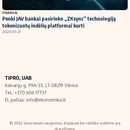
Populiarios temos
Titulinis
FINANSAI
Penki JAV bankai pasirinko „ZKsync” technologiją
Investavimas
Nedarbo išmokos skaičiuoklė
tokenizuotų indėlių platformai kurti
Akcijų rinka
Indėliai
2026-03-21
Saulės elektrinės
Indėlių skaičiuoklė
Kriptovaliutos
Būsto finansai
Infliacija
Įdomios naujienos
Migracija
TIPRO, UAB
Kalvarijų g. 99A-33, LT-08219 Vilnius
Redakcija
Tel.: +370 606 17737
Apie mus
El. paštas:
info@ekonomika.lt
Redakcijos politika
Privatumo politika
Turinio žymėjimo taisyklės
© 2026 Visos teisės saugomos. Kopijuoti be raštiško sutikimo yra
draudžiama.