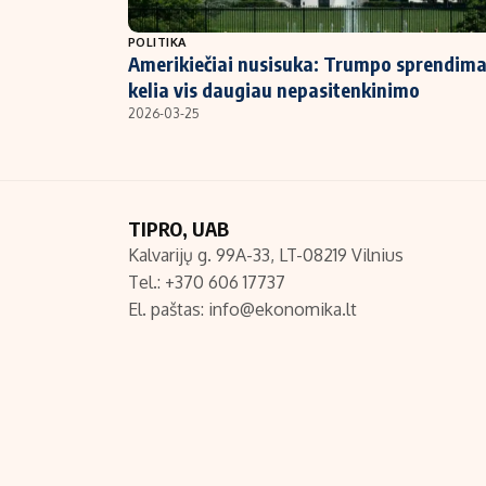
NT ir statybos
POLITIKA
Amerikiečiai nusisuka: Trumpo sprendima
kelia vis daugiau nepasitenkinimo
2026-03-25
TIPRO, UAB
Kalvarijų g. 99A-33, LT-08219 Vilnius
Tel.: +370 606 17737
El. paštas:
info@ekonomika.lt