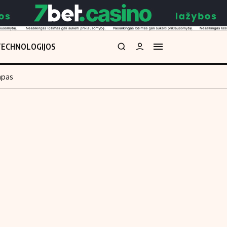
TECHNOLOGIJOS
mpas
Redakcija
kos skaičiuoklė
Apie mus
Redakcijos politika
uoklė
Privatumo politika
i
Turinio žymėjimo taisyklės
enos
Kontaktai
Regionų naujienos