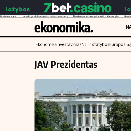
NA
Ekonomika
Investavimas
NT ir statybos
Europos S
JAV Prezidentas
Turinys
Skaitykite
Naujienos
Finansai
Aplinka
Įmonės
Verslas
Žemės ūkis
Energetika
Technologijos
Ekonomika
Laisvalaikis
Politika