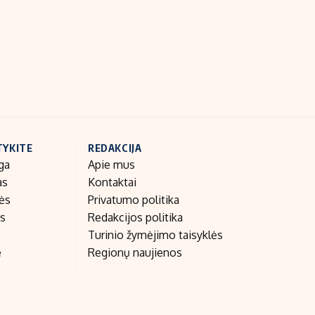
Indėlių palūkanos
TYKITE
REDAKCIJA
ga
Apie mus
as
Kontaktai
nės
Privatumo politika
as
Redakcijos politika
Turinio žymėjimo taisyklės
e
Regionų naujienos