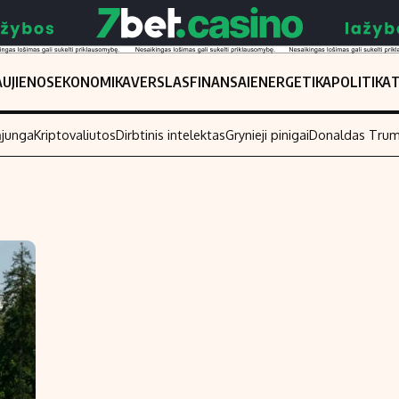
UJIENOS
EKONOMIKA
VERSLAS
FINANSAI
ENERGETIKA
POLITIKA
ąjunga
Kriptovaliutos
Dirbtinis intelektas
Grynieji pinigai
Donaldas Tru
Populiarios temos
Titulinis
Investavimas
Nedarbo išmo
Akcijų rinka
Indėliai
Saulės elektrinės
Indėlių skaiči
Kriptovaliutos
Būsto finansa
Infliacija
Įdomios nauji
Migracija