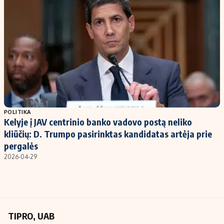
Kontaktai
Regionų naujienos
Indėlių palūkanos
POLITIKA
Kelyje į JAV centrinio banko vadovo postą neliko
kliūčių: D. Trumpo pasirinktas kandidatas artėja prie
pergalės
2026-04-29
TIPRO, UAB