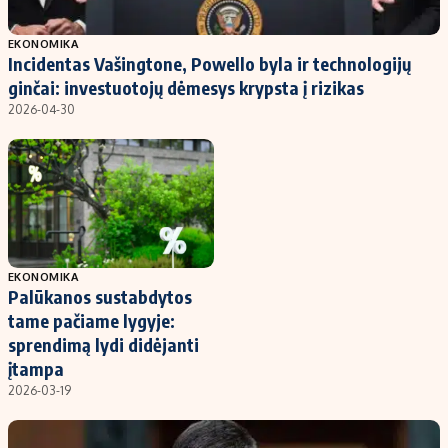
Populiarios temos
Titulinis
EKONOMIKA
Incidentas Vašingtone, Powello byla ir technologijų
Investavimas
Nedarbo išmokos skaičiuoklė
ginčai: investuotojų dėmesys krypsta į rizikas
Akcijų rinka
Indėliai
2026-04-30
Saulės elektrinės
Indėlių skaičiuoklė
Kriptovaliutos
Būsto finansai
Infliacija
Įdomios naujienos
Migracija
EKONOMIKA
Palūkanos sustabdytos
Redakcija
tame pačiame lygyje:
Apie mus
sprendimą lydi didėjanti
Redakcijos politika
įtampa
2026-03-19
Privatumo politika
Turinio žymėjimo taisyklės