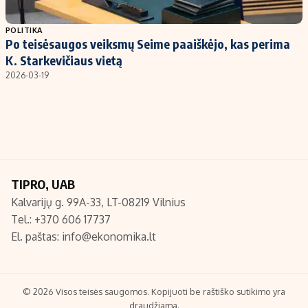
Populiarios temos
Titulinis
POLITIKA
Po teisėsaugos veiksmų Seime paaiškėjo, kas perima
Investavimas
Nedarbo išmokos skaičiuoklė
K. Starkevičiaus vietą
Akcijų rinka
Indėliai
2026-03-19
Saulės elektrinės
Indėlių skaičiuoklė
Kriptovaliutos
Būsto finansai
Infliacija
Įdomios naujienos
Migracija
TIPRO, UAB
Kalvarijų g. 99A-33, LT-08219 Vilnius
Redakcija
Tel.: +370 606 17737
Apie mus
El. paštas:
info@ekonomika.lt
Redakcijos politika
Privatumo politika
Turinio žymėjimo taisyklės
© 2026 Visos teisės saugomos. Kopijuoti be raštiško sutikimo yra
draudžiama.