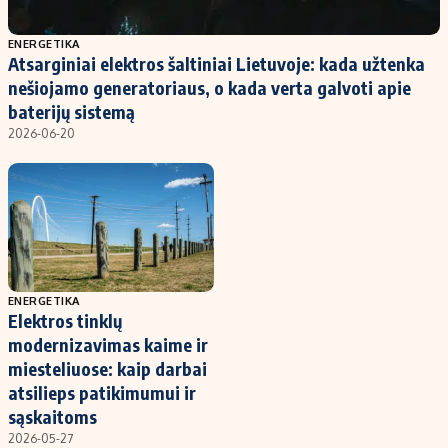
Populiarios temos
Titulinis
ENERGETIKA
Atsarginiai elektros šaltiniai Lietuvoje: kada užtenka
Investavimas
Nedarbo išmokos skaičiuoklė
nešiojamo generatoriaus, o kada verta galvoti apie
Akcijų rinka
Indėliai
baterijų sistemą
2026-06-20
Saulės elektrinės
Indėlių skaičiuoklė
Kriptovaliutos
Būsto finansai
Infliacija
Įdomios naujienos
Migracija
Redakcija
ENERGETIKA
Elektros tinklų
Apie mus
modernizavimas kaime ir
Redakcijos politika
miesteliuose: kaip darbai
atsilieps patikimumui ir
Privatumo politika
sąskaitoms
Turinio žymėjimo taisyklės
2026-05-27