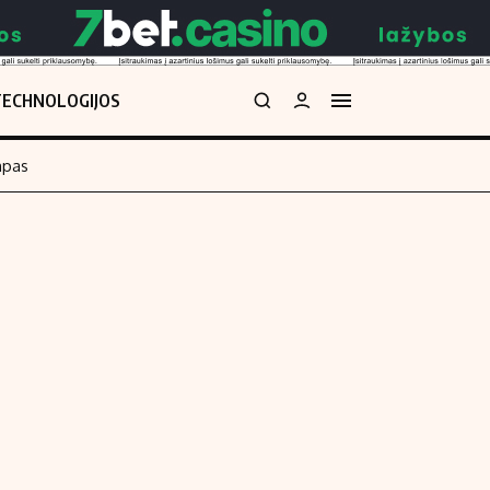
TECHNOLOGIJOS
mpas
Redakcija
kos skaičiuoklė
Apie mus
Redakcijos politika
uoklė
Privatumo politika
i
Turinio žymėjimo taisyklės
enos
Kontaktai
Regionų naujienos