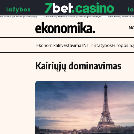
NA
Ekonomika
Investavimas
NT ir statybos
Europos S
Kairiųjų dominavimas
Turinys
Skaitykite
Naujienos
Finansai
Aplinka
Įmonės
Verslas
Žemės ūkis
Energetika
Technologijos
Ekonomika
Laisvalaikis
Politika