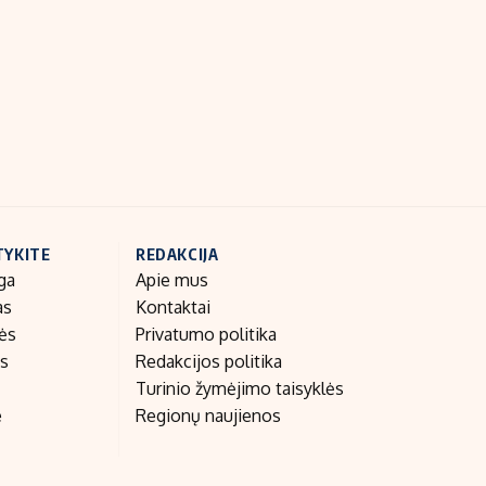
Indėlių palūkanos
TYKITE
REDAKCIJA
ga
Apie mus
as
Kontaktai
nės
Privatumo politika
as
Redakcijos politika
Turinio žymėjimo taisyklės
e
Regionų naujienos