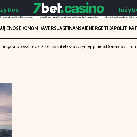
UJIENOS
EKONOMIKA
VERSLAS
FINANSAI
ENERGETIKA
POLITIKA
ąjunga
Kriptovaliutos
Dirbtinis intelektas
Grynieji pinigai
Donaldas Tru
Populiarios temos
Titulinis
Investavimas
Nedarbo išmo
Akcijų rinka
Indėliai
Saulės elektrinės
Indėlių skaiči
Kriptovaliutos
Būsto finansa
Infliacija
Įdomios nauji
Migracija