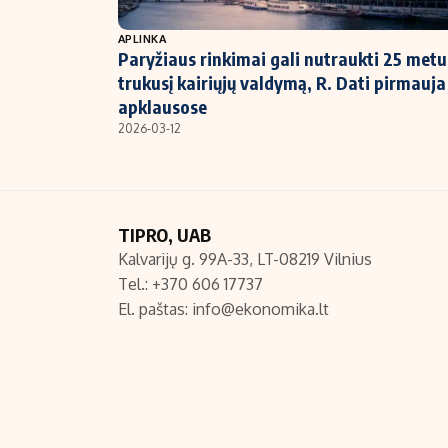
NT ir statybos
APLINKA
Paryžiaus rinkimai gali nutraukti 25 metu
trukusį kairiųjų valdymą, R. Dati pirmauja
apklausose
2026-03-12
TIPRO, UAB
Kalvarijų g. 99A-33, LT-08219 Vilnius
Tel.: +370 606 17737
El. paštas:
info@ekonomika.lt