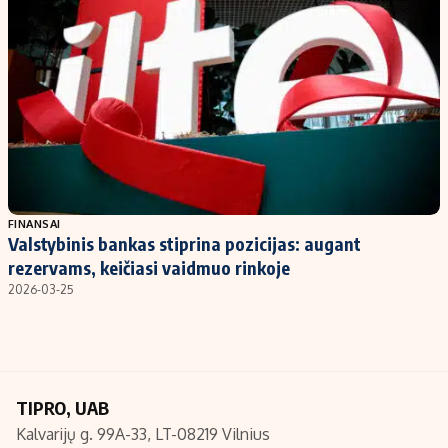
Kontaktai
Regionų naujienos
Indėlių palūkanos
FINANSAI
Valstybinis bankas stiprina pozicijas: augant
rezervams, keičiasi vaidmuo rinkoje
2026-03-25
TIPRO, UAB
Kalvarijų g. 99A-33, LT-08219 Vilnius