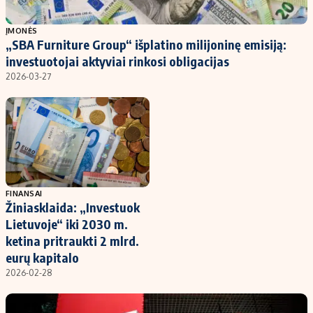
Populiarios temos
Titulinis
ĮMONĖS
„SBA Furniture Group“ išplatino milijoninę emisiją:
Investavimas
Nedarbo išmokos skaičiuoklė
investuotojai aktyviai rinkosi obligacijas
Akcijų rinka
Indėliai
2026-03-27
Saulės elektrinės
Indėlių skaičiuoklė
Kriptovaliutos
Būsto finansai
Infliacija
Įdomios naujienos
Migracija
FINANSAI
Žiniasklaida: „Investuok
Redakcija
Lietuvoje“ iki 2030 m.
Apie mus
ketina pritraukti 2 mlrd.
Redakcijos politika
eurų kapitalo
2026-02-28
Privatumo politika
Turinio žymėjimo taisyklės