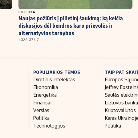
POLITIKA
Naujas požiūris į pilietinį šaukimą: ką keičia
diskusijos dėl bendros karo prievolės ir
alternatyvios tarnybos
2026-07-07
POPULIARIOS TEMOS
TAIP PAT SKAI
Dirbtinis intelektas
Europos Sąjun
Ekonomika
Jeffrey Epstein
Energetika
Saulės elektri
Finansai
Lietuvos bank
Verslas
Kriptovaliutos
Politika
Karas Ukrainoj
Technologijos
Politika