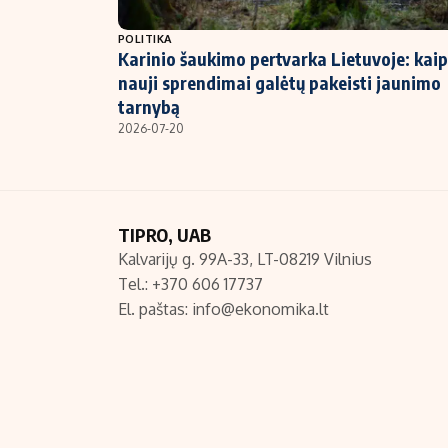
NT ir statybos
POLITIKA
Karinio šaukimo pertvarka Lietuvoje: kaip
nauji sprendimai galėtų pakeisti jaunimo
tarnybą
2026-07-20
TIPRO, UAB
Kalvarijų g. 99A-33, LT-08219 Vilnius
Tel.: +370 606 17737
El. paštas:
info@ekonomika.lt