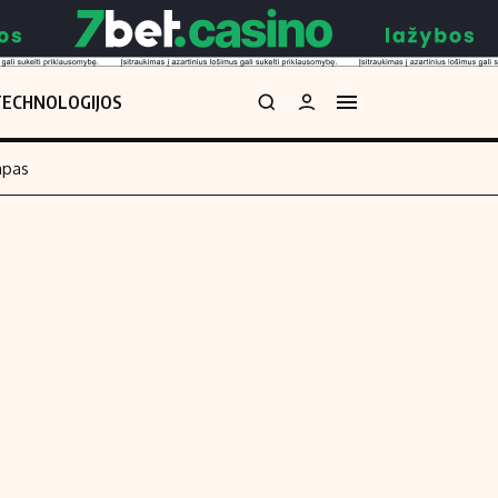
TECHNOLOGIJOS
mpas
Redakcija
kos skaičiuoklė
Apie mus
Redakcijos politika
uoklė
Privatumo politika
i
Turinio žymėjimo taisyklės
enos
Kontaktai
Regionų naujienos