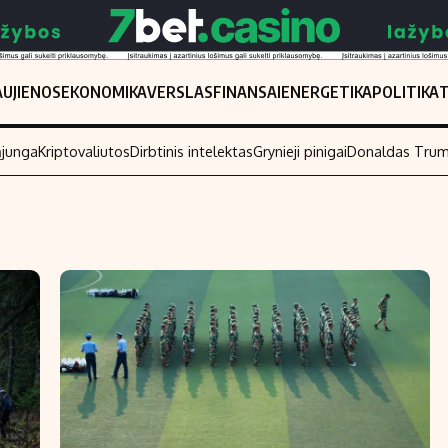
UJIENOS
EKONOMIKA
VERSLAS
FINANSAI
ENERGETIKA
POLITIKA
ąjunga
Kriptovaliutos
Dirbtinis intelektas
Grynieji pinigai
Donaldas Tru
Populiarios temos
Titulinis
Investavimas
Nedarbo išmo
Akcijų rinka
Indėliai
Saulės elektrinės
Indėlių skaiči
Kriptovaliutos
Būsto finansa
Infliacija
Įdomios nauji
Migracija