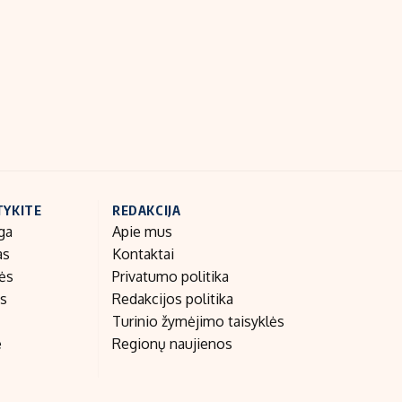
Indėlių palūkanos
TYKITE
REDAKCIJA
ga
Apie mus
as
Kontaktai
nės
Privatumo politika
as
Redakcijos politika
Turinio žymėjimo taisyklės
e
Regionų naujienos