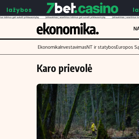
NA
Ekonomika
Investavimas
NT ir statybos
Europos S
Karo prievolė
Turinys
Skaitykite
Naujienos
Finansai
Aplinka
Įmonės
Verslas
Žemės ūkis
Energetika
Technologijos
Ekonomika
Laisvalaikis
Politika