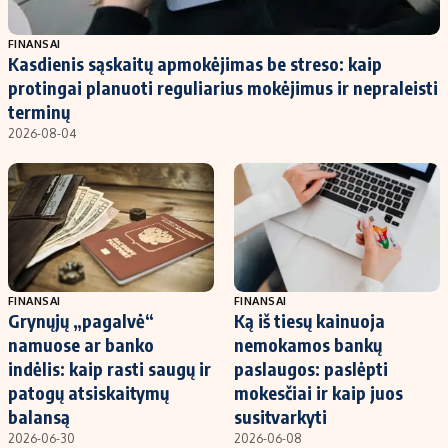
Populiarios temos
Titulinis
FINANSAI
Kasdienis sąskaitų apmokėjimas be streso: kaip
Investavimas
Nedarbo išmokos skaičiuoklė
protingai planuoti reguliarius mokėjimus ir nepraleisti
Akcijų rinka
Indėliai
terminų
2026-08-04
Saulės elektrinės
Indėlių skaičiuoklė
Kriptovaliutos
Būsto finansai
Infliacija
Įdomios naujienos
Migracija
Redakcija
FINANSAI
FINANSAI
Grynųjų „pagalvė“
Ką iš tiesų kainuoja
Apie mus
namuose ar banko
nemokamos bankų
Redakcijos politika
indėlis: kaip rasti saugų ir
paslaugos: paslėpti
patogų atsiskaitymų
mokesčiai ir kaip juos
Privatumo politika
balansą
susitvarkyti
Turinio žymėjimo taisyklės
2026-06-30
2026-06-08