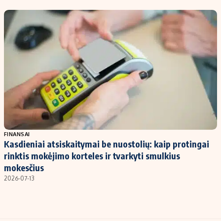
Kontaktai
Regionų naujienos
Indėlių palūkanos
FINANSAI
Kasdieniai atsiskaitymai be nuostolių: kaip protingai
rinktis mokėjimo korteles ir tvarkyti smulkius
mokesčius
2026-07-13