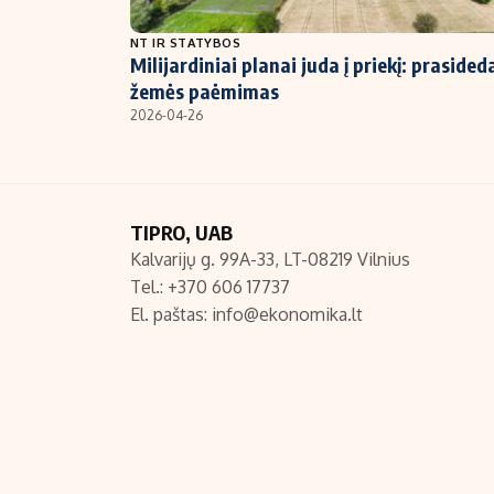
NT ir statybos
NT IR STATYBOS
Milijardiniai planai juda į priekį: prasided
žemės paėmimas
2026-04-26
TIPRO, UAB
Kalvarijų g. 99A-33, LT-08219 Vilnius
Tel.: +370 606 17737
El. paštas:
info@ekonomika.lt