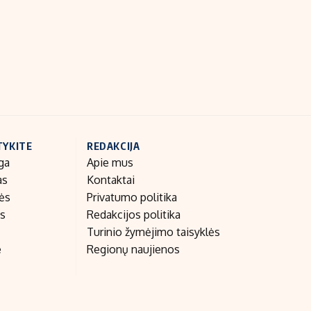
Indėlių palūkanos
TYKITE
REDAKCIJA
ga
Apie mus
as
Kontaktai
nės
Privatumo politika
as
Redakcijos politika
Turinio žymėjimo taisyklės
e
Regionų naujienos