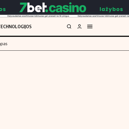
TECHNOLOGIJOS
mpas
Redakcija
kos skaičiuoklė
Apie mus
Redakcijos politika
uoklė
Privatumo politika
i
Turinio žymėjimo taisyklės
enos
Kontaktai
Regionų naujienos