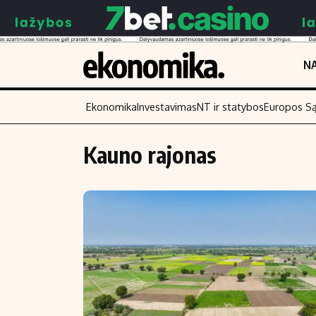
NA
Ekonomika
Investavimas
NT ir statybos
Europos S
Kauno rajonas
Turinys
Skaitykite
Naujienos
Finansai
Aplinka
Įmonės
Verslas
Žemės ūkis
Energetika
Technologijos
Ekonomika
Laisvalaikis
Politika