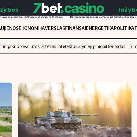
UJIENOS
EKONOMIKA
VERSLAS
FINANSAI
ENERGETIKA
POLITIKA
ąjunga
Kriptovaliutos
Dirbtinis intelektas
Grynieji pinigai
Donaldas Tru
Populiarios temos
Titulinis
Investavimas
Nedarbo išmo
Akcijų rinka
Indėliai
Saulės elektrinės
Indėlių skaiči
Kriptovaliutos
Būsto finansa
Infliacija
Įdomios nauji
Migracija