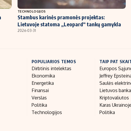
TECHNOLOGIJOS
a
Stambus karinės pramonės projektas:
Lietuvoje statoma „Leopard“ tankų gamykla
2026-03-31
POPULIARIOS TEMOS
TAIP PAT SKAI
Dirbtinis intelektas
Europos Sąjun
Ekonomika
Jeffrey Epstein
Energetika
Saulės elektri
Finansai
Lietuvos bank
Verslas
Kriptovaliutos
Politika
Karas Ukrainoj
Technologijos
Politika