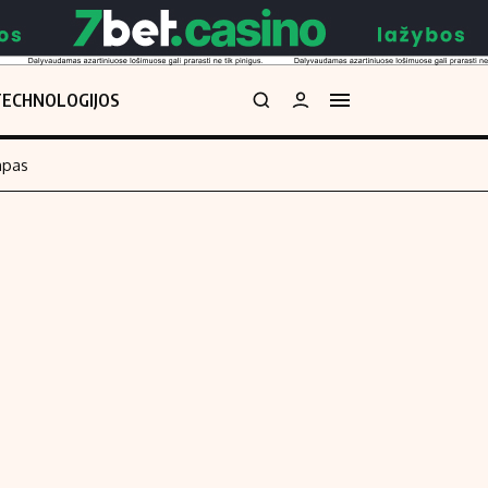
TECHNOLOGIJOS
mpas
Redakcija
kos skaičiuoklė
Apie mus
Redakcijos politika
uoklė
Privatumo politika
i
Turinio žymėjimo taisyklės
enos
Kontaktai
Regionų naujienos