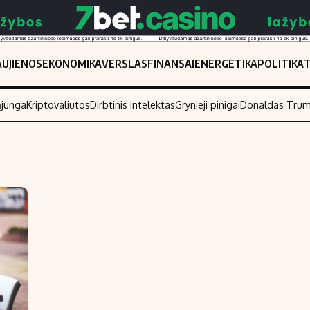
UJIENOS
EKONOMIKA
VERSLAS
FINANSAI
ENERGETIKA
POLITIKA
ąjunga
Kriptovaliutos
Dirbtinis intelektas
Grynieji pinigai
Donaldas Tru
Populiarios temos
Titulinis
Investavimas
Nedarbo išmo
Akcijų rinka
Indėliai
Saulės elektrinės
Indėlių skaiči
Kriptovaliutos
Būsto finansa
Infliacija
Įdomios nauji
Migracija