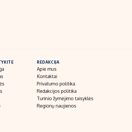
Indėlių palūkanos
TYKITE
REDAKCIJA
ga
Apie mus
as
Kontaktai
nės
Privatumo politika
as
Redakcijos politika
Turinio žymėjimo taisyklės
e
Regionų naujienos