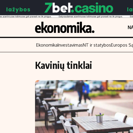
NA
Ekonomika
Investavimas
NT ir statybos
Europos S
Kavinių tinklai
Turinys
Skaitykite
Naujienos
Finansai
Aplinka
Įmonės
Verslas
Žemės ūkis
Energetika
Technologijos
Ekonomika
Laisvalaikis
Politika