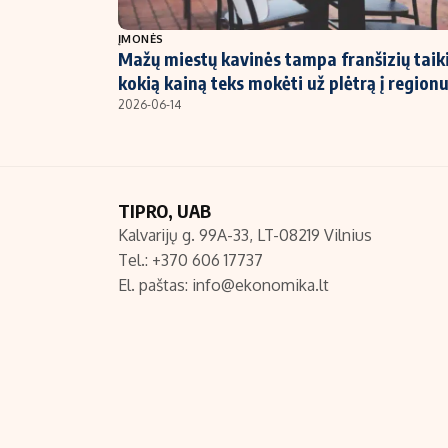
NT ir statybos
ĮMONĖS
Mažų miestų kavinės tampa franšizių taiki
kokią kainą teks mokėti už plėtrą į region
2026-06-14
TIPRO, UAB
Kalvarijų g. 99A-33, LT-08219 Vilnius
Tel.: +370 606 17737
El. paštas:
info@ekonomika.lt