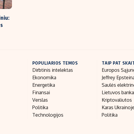
niu:
us
POPULIARIOS TEMOS
TAIP PAT SKAI
Dirbtinis intelektas
Europos Sąjun
Ekonomika
Jeffrey Epstein
Energetika
Saulės elektri
Finansai
Lietuvos bank
Verslas
Kriptovaliutos
Politika
Karas Ukrainoj
Technologijos
Politika