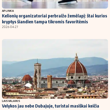
Populiarios temos
Titulinis
APLINKA
Kelionių organizatoriai perbraižo žemėlapį: štai kurios
Investavimas
Nedarbo išmokos skaičiuoklė
kryptys šiandien tampa tikromis favoritėmis
Akcijų rinka
Indėliai
2026-04-27
Saulės elektrinės
Indėlių skaičiuoklė
Kriptovaliutos
Būsto finansai
Infliacija
Įdomios naujienos
Migracija
Redakcija
Apie mus
Redakcijos politika
Privatumo politika
LAISVALAIKIS
Turinio žymėjimo taisyklės
Velykos jau nebe Dubajuje, turistai masiškai keičia