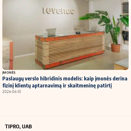
Kontaktai
Regionų naujienos
Indėlių palūkanos
ĮMONĖS
Paslaugų verslo hibridinis modelis: kaip įmonės derina
fizinį klientų aptarnavimą ir skaitmeninę patirtį
2026-06-10
TIPRO, UAB