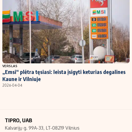
Kontaktai
Regionų naujienos
Indėlių palūkanos
VERSLAS
„Emsi“ plėtra tęsiasi: leista įsigyti keturias degalines
Kaune ir Vilniuje
2026-04-04
TIPRO, UAB
Kalvarijų g. 99A-33, LT-08219 Vilnius