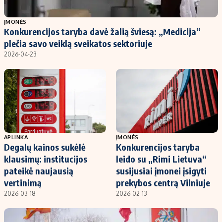
Populiarios temos
Titulinis
ĮMONĖS
Konkurencijos taryba davė žalią šviesą: „Medicija“
Investavimas
Nedarbo išmokos skaičiuoklė
plečia savo veiklą sveikatos sektoriuje
Akcijų rinka
Indėliai
2026-04-23
Saulės elektrinės
Indėlių skaičiuoklė
Kriptovaliutos
Būsto finansai
Infliacija
Įdomios naujienos
Migracija
APLINKA
ĮMONĖS
Degalų kainos sukėlė
Konkurencijos taryba
Redakcija
klausimų: institucijos
leido su „Rimi Lietuva“
Apie mus
pateikė naujausią
susijusiai įmonei įsigyti
Redakcijos politika
vertinimą
prekybos centrą Vilniuje
2026-03-18
2026-02-13
Privatumo politika
Turinio žymėjimo taisyklės