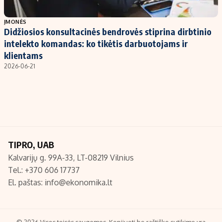
Populiarios temos
Titulinis
ĮMONĖS
Didžiosios konsultacinės bendrovės stiprina dirbtinio
Investavimas
Nedarbo išmokos skaičiuoklė
intelekto komandas: ko tikėtis darbuotojams ir
Akcijų rinka
Indėliai
klientams
2026-06-21
Saulės elektrinės
Indėlių skaičiuoklė
Kriptovaliutos
Būsto finansai
Infliacija
Įdomios naujienos
Migracija
TIPRO, UAB
Redakcija
Kalvarijų g. 99A-33, LT-08219 Vilnius
Apie mus
Tel.: +370 606 17737
Redakcijos politika
El. paštas:
info@ekonomika.lt
Privatumo politika
Turinio žymėjimo taisyklės