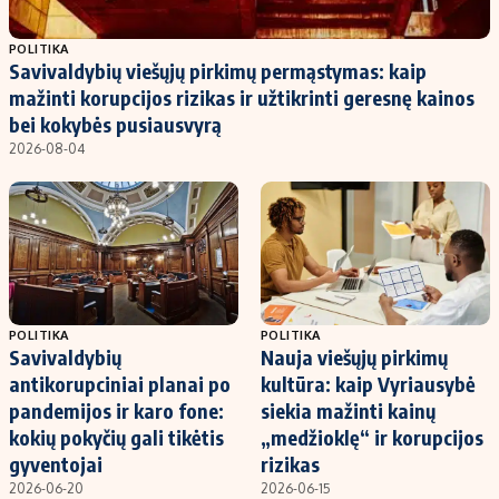
Populiarios temos
Titulinis
POLITIKA
Savivaldybių viešųjų pirkimų permąstymas: kaip
Investavimas
Nedarbo išmokos skaičiuoklė
mažinti korupcijos rizikas ir užtikrinti geresnę kainos
Akcijų rinka
Indėliai
bei kokybės pusiausvyrą
2026-08-04
Saulės elektrinės
Indėlių skaičiuoklė
Kriptovaliutos
Būsto finansai
Infliacija
Įdomios naujienos
Migracija
Redakcija
POLITIKA
POLITIKA
Savivaldybių
Nauja viešųjų pirkimų
Apie mus
antikorupciniai planai po
kultūra: kaip Vyriausybė
Redakcijos politika
pandemijos ir karo fone:
siekia mažinti kainų
kokių pokyčių gali tikėtis
„medžioklę“ ir korupcijos
Privatumo politika
gyventojai
rizikas
Turinio žymėjimo taisyklės
2026-06-20
2026-06-15