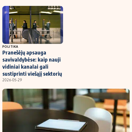
Kontaktai
Regionų naujienos
Indėlių palūkanos
POLITIKA
Pranešėjų apsauga
savivaldybėse: kaip nauji
vidiniai kanalai gali
sustiprinti viešąjį sektorių
2026-05-29