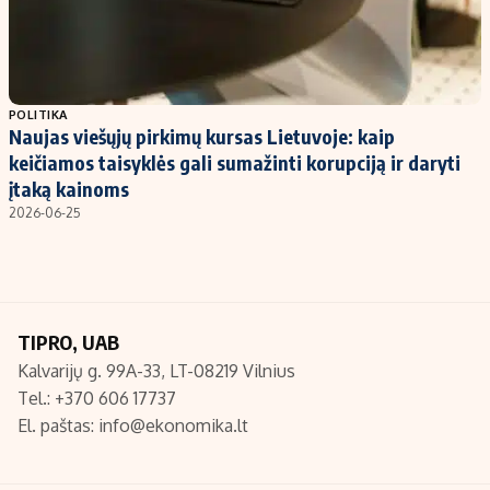
POLITIKA
Naujas viešųjų pirkimų kursas Lietuvoje: kaip
keičiamos taisyklės gali sumažinti korupciją ir daryti
įtaką kainoms
2026-06-25
TIPRO, UAB
Kalvarijų g. 99A-33, LT-08219 Vilnius
Tel.: +370 606 17737
El. paštas:
info@ekonomika.lt