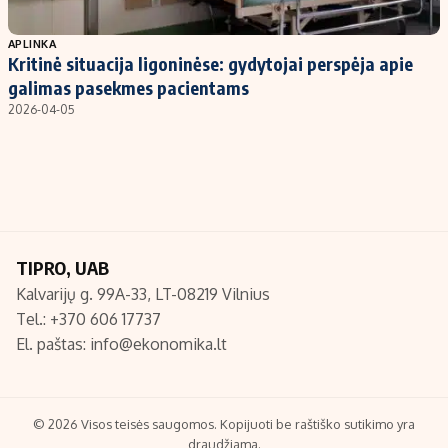
Populiarios temos
Titulinis
APLINKA
Kritinė situacija ligoninėse: gydytojai perspėja apie
Investavimas
Nedarbo išmokos skaičiuoklė
galimas pasekmes pacientams
Akcijų rinka
Indėliai
2026-04-05
Saulės elektrinės
Indėlių skaičiuoklė
Kriptovaliutos
Būsto finansai
Infliacija
Įdomios naujienos
Migracija
TIPRO, UAB
Kalvarijų g. 99A-33, LT-08219 Vilnius
Redakcija
Tel.: +370 606 17737
Apie mus
El. paštas:
info@ekonomika.lt
Redakcijos politika
Privatumo politika
Turinio žymėjimo taisyklės
© 2026 Visos teisės saugomos. Kopijuoti be raštiško sutikimo yra
draudžiama.