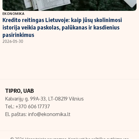
Populiarios temos
Titulinis
EKONOMIKA
Kredito reitingas Lietuvoje: kaip jūsų skolinimosi
Investavimas
Nedarbo išmokos skaičiuoklė
istorija veikia paskolas, palūkanas ir kasdienius
Akcijų rinka
Indėliai
pasirinkimus
2026-05-30
Saulės elektrinės
Indėlių skaičiuoklė
Kriptovaliutos
Būsto finansai
Infliacija
Įdomios naujienos
Migracija
TIPRO, UAB
Redakcija
Kalvarijų g. 99A-33, LT-08219 Vilnius
Apie mus
Tel.: +370 606 17737
Redakcijos politika
El. paštas:
info@ekonomika.lt
Privatumo politika
Turinio žymėjimo taisyklės