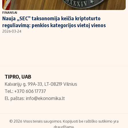
Populiarios temos
Titulinis
FINANSAI
Nauja „SEC” taksonomija keičia kriptoturto
Investavimas
Nedarbo išmokos skaičiuoklė
reguliavimą: penkios kategorijos vietoj vienos
Akcijų rinka
Indėliai
2026-03-24
Saulės elektrinės
Indėlių skaičiuoklė
Kriptovaliutos
Būsto finansai
Infliacija
Įdomios naujienos
Migracija
TIPRO, UAB
Kalvarijų g. 99A-33, LT-08219 Vilnius
Redakcija
Tel.: +370 606 17737
Apie mus
El. paštas:
info@ekonomika.lt
Redakcijos politika
Privatumo politika
Turinio žymėjimo taisyklės
© 2026 Visos teisės saugomos. Kopijuoti be raštiško sutikimo yra
draudžiama.