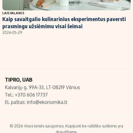
Populiarios temos
Titulinis
LAISVALAIKIS
Kaip savaitgalio kulinarinius eksperimentus paversti
Investavimas
Nedarbo išmokos skaičiuoklė
prasmingu užsiėmimu visai šeimai
Akcijų rinka
Indėliai
2026-05-29
Saulės elektrinės
Indėlių skaičiuoklė
Kriptovaliutos
Būsto finansai
Infliacija
Įdomios naujienos
Migracija
TIPRO, UAB
Kalvarijų g. 99A-33, LT-08219 Vilnius
Redakcija
Tel.: +370 606 17737
Apie mus
El. paštas:
info@ekonomika.lt
Redakcijos politika
Privatumo politika
Turinio žymėjimo taisyklės
© 2026 Visos teisės saugomos. Kopijuoti be raštiško sutikimo yra
draudžiama.