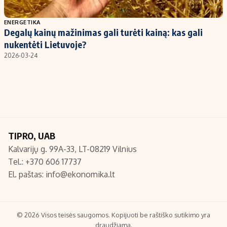
Populiarios temos
Titulinis
ENERGETIKA
Degalų kainų mažinimas gali turėti kainą: kas gali
Investavimas
Nedarbo išmokos skaičiuoklė
nukentėti Lietuvoje?
Akcijų rinka
Indėliai
2026-03-24
Saulės elektrinės
Indėlių skaičiuoklė
Kriptovaliutos
Būsto finansai
Infliacija
Įdomios naujienos
Migracija
TIPRO, UAB
Kalvarijų g. 99A-33, LT-08219 Vilnius
Redakcija
Tel.: +370 606 17737
Apie mus
El. paštas:
info@ekonomika.lt
Redakcijos politika
Privatumo politika
Turinio žymėjimo taisyklės
© 2026 Visos teisės saugomos. Kopijuoti be raštiško sutikimo yra
draudžiama.