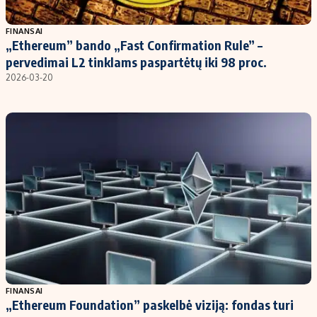
Populiarios temos
Titulinis
FINANSAI
„Ethereum” bando „Fast Confirmation Rule” –
Investavimas
Nedarbo išmokos skaičiuoklė
pervedimai L2 tinklams paspartėtų iki 98 proc.
Akcijų rinka
Indėliai
2026-03-20
Saulės elektrinės
Indėlių skaičiuoklė
Kriptovaliutos
Būsto finansai
Infliacija
Įdomios naujienos
Migracija
Redakcija
Apie mus
Redakcijos politika
Privatumo politika
FINANSAI
Turinio žymėjimo taisyklės
„Ethereum Foundation” paskelbė viziją: fondas turi