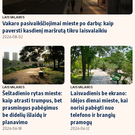
LAISVALAIKIS
Vakaro pasivaikščiojimai mieste po darbų: kaip
paversti kasdienį maršrutą tikru laisvalaikiu
2026-08-02
LAISVALAIKIS
LAISVALAIKIS
Šeštadienio rytas mieste:
Laisvadienis be ekrano:
kaip atrasti trumpus, bet
idėjos dienai mieste, kai
prasmingus pabėgimus
norisi pabėgti nuo
be didelių išlaidų ir
telefono ir brangių
planavimo
pramogų
2026-06-18
2026-06-12