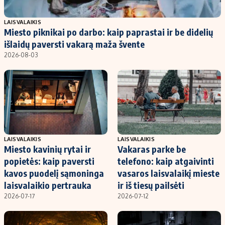
Populiarios temos
Titulinis
LAISVALAIKIS
Miesto piknikai po darbo: kaip paprastai ir be didelių
Investavimas
Nedarbo išmokos skaičiuoklė
išlaidų paversti vakarą maža švente
Akcijų rinka
Indėliai
2026-08-03
Saulės elektrinės
Indėlių skaičiuoklė
Kriptovaliutos
Būsto finansai
Infliacija
Įdomios naujienos
Migracija
LAISVALAIKIS
LAISVALAIKIS
Miesto kavinių rytai ir
Vakaras parke be
Redakcija
popietės: kaip paversti
telefono: kaip atgaivinti
Apie mus
kavos puodelį sąmoninga
vasaros laisvalaikį mieste
Redakcijos politika
laisvalaikio pertrauka
ir iš tiesų pailsėti
2026-07-17
2026-07-12
Privatumo politika
Turinio žymėjimo taisyklės