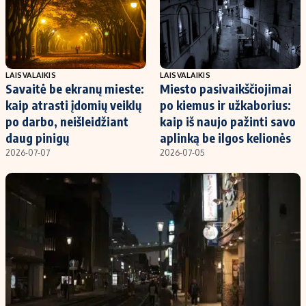
Kontaktai
Regionų naujienos
Indėlių palūkanos
LAISVALAIKIS
LAISVALAIKIS
Savaitė be ekranų mieste:
Miesto pasivaikščiojimai
kaip atrasti įdomių veiklų
po kiemus ir užkaborius:
po darbo, neišleidžiant
kaip iš naujo pažinti savo
daug pinigų
aplinką be ilgos kelionės
2026-07-07
2026-07-05