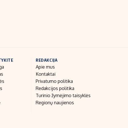
Indėlių palūkanos
TYKITE
REDAKCIJA
ga
Apie mus
as
Kontaktai
nės
Privatumo politika
as
Redakcijos politika
Turinio žymėjimo taisyklės
e
Regionų naujienos