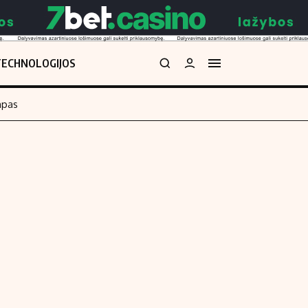
TECHNOLOGIJOS
mpas
Redakcija
kos skaičiuoklė
Apie mus
Redakcijos politika
uoklė
Privatumo politika
i
Turinio žymėjimo taisyklės
enos
Kontaktai
Regionų naujienos