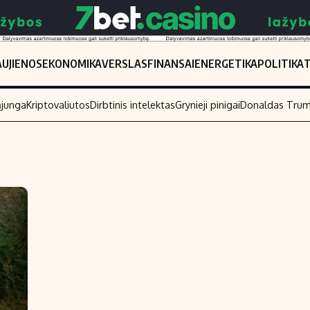
UJIENOS
EKONOMIKA
VERSLAS
FINANSAI
ENERGETIKA
POLITIKA
ąjunga
Kriptovaliutos
Dirbtinis intelektas
Grynieji pinigai
Donaldas Tru
Populiarios temos
Titulinis
Investavimas
Nedarbo išmo
Akcijų rinka
Indėliai
Saulės elektrinės
Indėlių skaiči
Kriptovaliutos
Būsto finansa
Infliacija
Įdomios nauji
Migracija