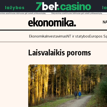
NA
Ekonomika
Investavimas
NT ir statybos
Europos S
Laisvalaikis poroms
Turinys
Skaitykite
Naujienos
Finansai
Aplinka
Įmonės
Verslas
Žemės ūkis
Energetika
Technologijos
Ekonomika
Laisvalaikis
Politika