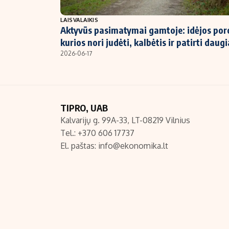
NT ir statybos
LAISVALAIKIS
Aktyvūs pasimatymai gamtoje: idėjos po
kurios nori judėti, kalbėtis ir patirti daug
2026-06-17
TIPRO, UAB
Kalvarijų g. 99A-33, LT-08219 Vilnius
Tel.: +370 606 17737
El. paštas:
info@ekonomika.lt