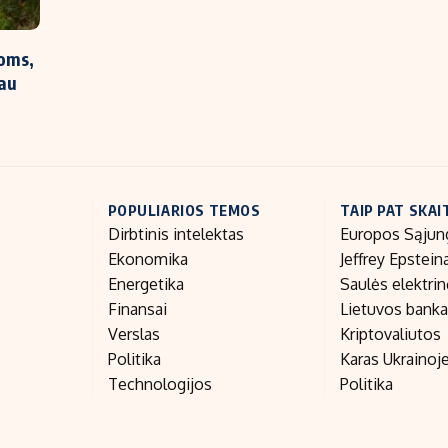
roms,
iau
POPULIARIOS TEMOS
TAIP PAT SKAI
Dirbtinis intelektas
Europos Sąjun
Ekonomika
Jeffrey Epstein
Energetika
Saulės elektri
Finansai
Lietuvos bank
Verslas
Kriptovaliutos
Politika
Karas Ukrainoj
Technologijos
Politika