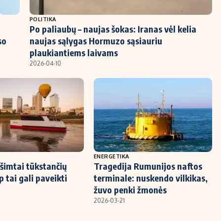
POLITIKA
Po paliaubų – naujas šokas: Iranas vėl kelia
so
naujas sąlygas Hormuzo sąsiauriu
plaukiantiems laivams
2026-04-10
ENERGETIKA
 šimtai tūkstančių
Tragedija Rumunijos naftos
p tai gali paveikti
terminale: nuskendo vilkikas,
žuvo penki žmonės
2026-03-21