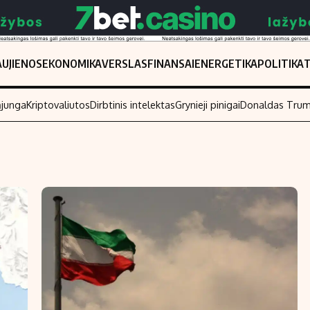
UJIENOS
EKONOMIKA
VERSLAS
FINANSAI
ENERGETIKA
POLITIKA
ąjunga
Kriptovaliutos
Dirbtinis intelektas
Grynieji pinigai
Donaldas Tru
Populiarios temos
Titulinis
Investavimas
Nedarbo išmo
Akcijų rinka
Indėliai
Saulės elektrinės
Indėlių skaiči
Kriptovaliutos
Būsto finansa
Infliacija
Įdomios nauji
Migracija