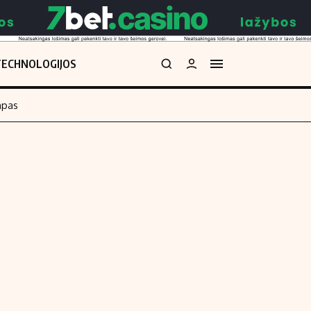
TECHNOLOGIJOS
mpas
Redakcija
kos skaičiuoklė
Apie mus
Redakcijos politika
uoklė
Privatumo politika
i
Turinio žymėjimo taisyklės
enos
Kontaktai
Regionų naujienos