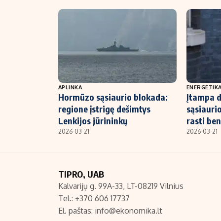
APLINKA
ENERGETIK
Hormūzo sąsiaurio blokada:
Įtampa 
regione įstrigę dešimtys
sąsiauri
Lenkijos jūrininkų
rasti ben
2026-03-21
2026-03-21
TIPRO, UAB
Kalvarijų g. 99A-33, LT-08219 Vilnius
Tel.: +370 606 17737
El. paštas:
info@ekonomika.lt