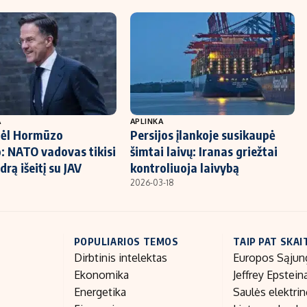
A
APLINKA
dėl Hormūzo
Persijos įlankoje susikaupė
o: NATO vadovas tikisi
šimtai laivų: Iranas griežtai
drą išeitį su JAV
kontroliuoja laivybą
2026-03-18
POPULIARIOS TEMOS
TAIP PAT SKAI
Dirbtinis intelektas
Europos Sąjun
Ekonomika
Jeffrey Epstein
Energetika
Saulės elektri