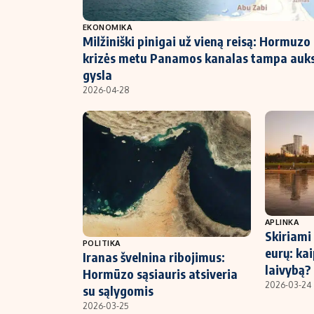
NT ir statybos
EKONOMIKA
Milžiniški pinigai už vieną reisą: Hormuzo
krizės metu Panamos kanalas tampa auk
gysla
2026-04-28
APLINKA
Skiriami
POLITIKA
eurų: kai
Iranas švelnina ribojimus:
laivybą?
Hormūzo sąsiauris atsiveria
2026-03-24
su sąlygomis
2026-03-25