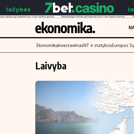
NA
Ekonomika
Investavimas
NT ir statybos
Europos S
Laivyba
Turinys
Skaitykite
Naujienos
Finansai
Aplinka
Įmonės
Verslas
Žemės ūkis
Energetika
Technologijos
Ekonomika
Laisvalaikis
Politika