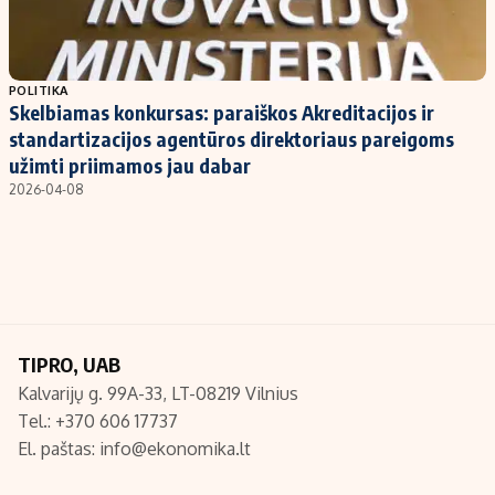
Populiarios temos
Titulinis
Investavimas
Nedarbo išmokos skaičiuoklė
POLITIKA
Skelbiamas konkursas: paraiškos Akreditacijos ir
Akcijų rinka
Indėliai
standartizacijos agentūros direktoriaus pareigoms
Saulės elektrinės
Indėlių skaičiuoklė
užimti priimamos jau dabar
Kriptovaliutos
Būsto finansai
2026-04-08
Infliacija
Įdomios naujienos
Migracija
Redakcija
TIPRO, UAB
Apie mus
Kalvarijų g. 99A-33, LT-08219 Vilnius
Redakcijos politika
Tel.: +370 606 17737
Privatumo politika
El. paštas:
info@ekonomika.lt
Turinio žymėjimo taisyklės