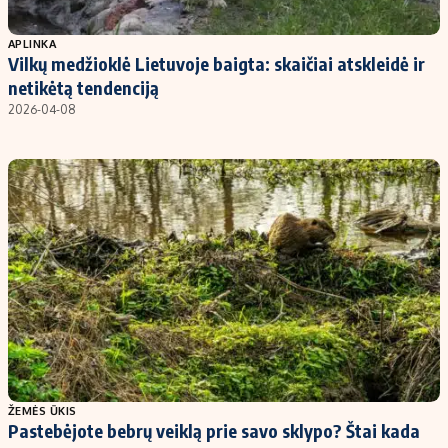
Populiarios temos
Titulinis
APLINKA
Vilkų medžioklė Lietuvoje baigta: skaičiai atskleidė ir
Investavimas
Nedarbo išmokos skaičiuoklė
netikėtą tendenciją
Akcijų rinka
Indėliai
2026-04-08
Saulės elektrinės
Indėlių skaičiuoklė
Kriptovaliutos
Būsto finansai
Infliacija
Įdomios naujienos
Migracija
Redakcija
Apie mus
Redakcijos politika
Privatumo politika
ŽEMĖS ŪKIS
Turinio žymėjimo taisyklės
Pastebėjote bebrų veiklą prie savo sklypo? Štai kada