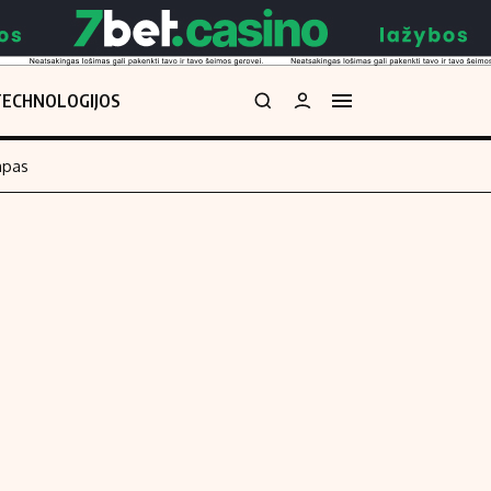
TECHNOLOGIJOS
mpas
Redakcija
kos skaičiuoklė
Apie mus
Redakcijos politika
uoklė
Privatumo politika
i
Turinio žymėjimo taisyklės
enos
Kontaktai
Regionų naujienos