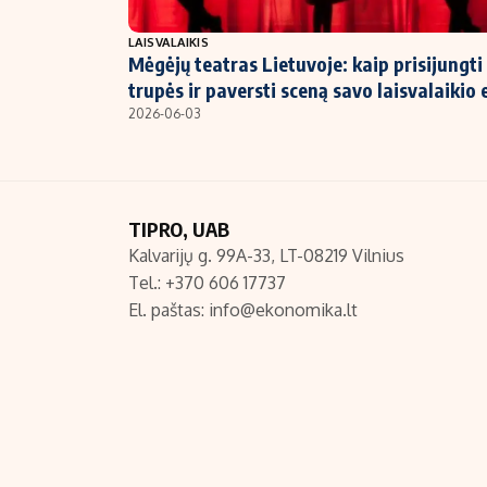
NT ir statybos
LAISVALAIKIS
Mėgėjų teatras Lietuvoje: kaip prisijungti
trupės ir paversti sceną savo laisvalaikio 
2026-06-03
TIPRO, UAB
Kalvarijų g. 99A-33, LT-08219 Vilnius
Tel.: +370 606 17737
El. paštas:
info@ekonomika.lt