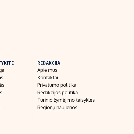
Indėlių palūkanos
TYKITE
REDAKCIJA
ga
Apie mus
as
Kontaktai
nės
Privatumo politika
as
Redakcijos politika
Turinio žymėjimo taisyklės
e
Regionų naujienos