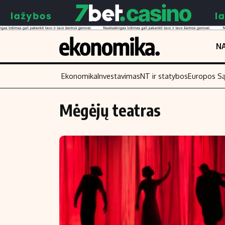
NA
Ekonomika
Investavimas
NT ir statybos
Europos S
Mėgėjų teatras
Turinys
Skaitykite
Naujienos
Finansai
Aplinka
Įmonės
Verslas
Žemės ūkis
Energetika
Technologijos
Ekonomika
Laisvalaikis
Politika