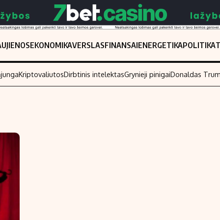
UJIENOS
EKONOMIKA
VERSLAS
FINANSAI
ENERGETIKA
POLITIKA
ąjunga
Kriptovaliutos
Dirbtinis intelektas
Grynieji pinigai
Donaldas Tru
Populiarios temos
Titulinis
Investavimas
Nedarbo išmo
Akcijų rinka
Indėliai
Saulės elektrinės
Indėlių skaiči
Kriptovaliutos
Būsto finansa
Infliacija
Įdomios nauji
Migracija