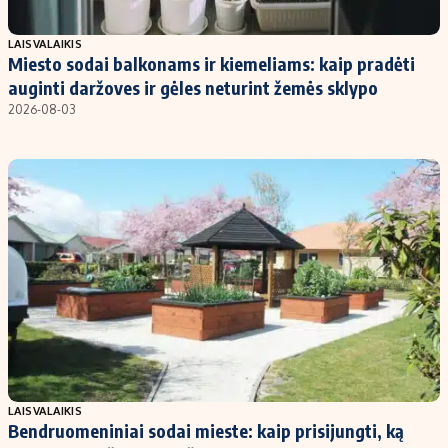
Populiarios temos
Titulinis
LAISVALAIKIS
Miesto sodai balkonams ir kiemeliams: kaip pradėti
Investavimas
Nedarbo išmokos skaičiuoklė
auginti daržoves ir gėles neturint žemės sklypo
Akcijų rinka
Indėliai
2026-08-03
Saulės elektrinės
Indėlių skaičiuoklė
Kriptovaliutos
Būsto finansai
Infliacija
Įdomios naujienos
Migracija
Redakcija
Apie mus
Redakcijos politika
Privatumo politika
LAISVALAIKIS
Turinio žymėjimo taisyklės
Bendruomeniniai sodai mieste: kaip prisijungti, ką