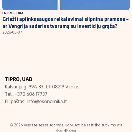
Populiarios temos
Titulinis
ENERGETIKA
Griežti aplinkosaugos reikalavimai silpnina pramonę –
Investavimas
Nedarbo išmokos skaičiuoklė
ar Vengrija suderins tvarumą su investicijų grąža?
Akcijų rinka
Indėliai
2026-05-07
Saulės elektrinės
Indėlių skaičiuoklė
Kriptovaliutos
Būsto finansai
Infliacija
Įdomios naujienos
Migracija
TIPRO, UAB
Kalvarijų g. 99A-33, LT-08219 Vilnius
Redakcija
Tel.: +370 606 17737
Apie mus
El. paštas:
info@ekonomika.lt
Redakcijos politika
Privatumo politika
Turinio žymėjimo taisyklės
© 2026 Visos teisės saugomos. Kopijuoti be raštiško sutikimo yra
draudžiama.