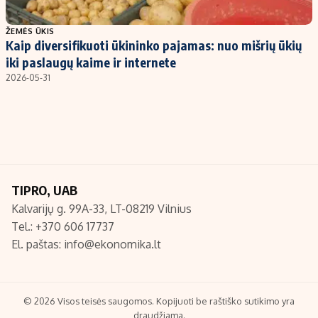
Populiarios temos
Titulinis
ŽEMĖS ŪKIS
Kaip diversifikuoti ūkininko pajamas: nuo mišrių ūkių
Investavimas
Nedarbo išmokos skaičiuoklė
iki paslaugų kaime ir internete
Akcijų rinka
Indėliai
2026-05-31
Saulės elektrinės
Indėlių skaičiuoklė
Kriptovaliutos
Būsto finansai
Infliacija
Įdomios naujienos
Migracija
TIPRO, UAB
Kalvarijų g. 99A-33, LT-08219 Vilnius
Redakcija
Tel.: +370 606 17737
Apie mus
El. paštas:
info@ekonomika.lt
Redakcijos politika
Privatumo politika
Turinio žymėjimo taisyklės
© 2026 Visos teisės saugomos. Kopijuoti be raštiško sutikimo yra
draudžiama.