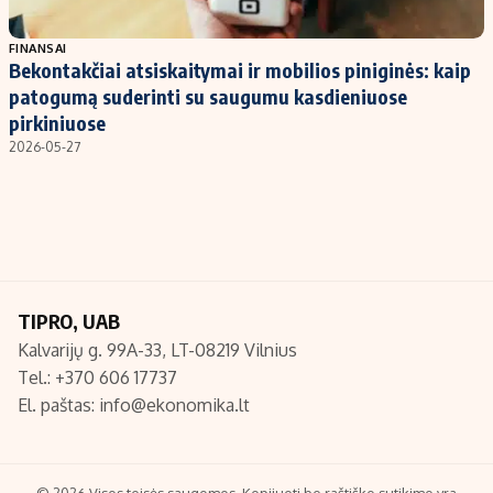
Populiarios temos
Titulinis
FINANSAI
Bekontakčiai atsiskaitymai ir mobilios piniginės: kaip
Investavimas
Nedarbo išmokos skaičiuoklė
patogumą suderinti su saugumu kasdieniuose
Akcijų rinka
Indėliai
pirkiniuose
2026-05-27
Saulės elektrinės
Indėlių skaičiuoklė
Kriptovaliutos
Būsto finansai
Infliacija
Įdomios naujienos
Migracija
TIPRO, UAB
Redakcija
Kalvarijų g. 99A-33, LT-08219 Vilnius
Apie mus
Tel.: +370 606 17737
Redakcijos politika
El. paštas:
info@ekonomika.lt
Privatumo politika
Turinio žymėjimo taisyklės