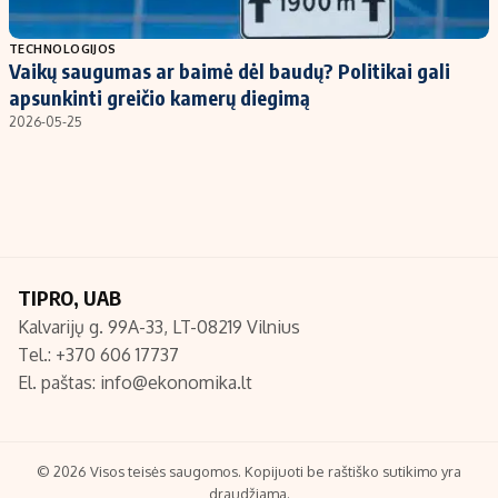
Populiarios temos
Titulinis
TECHNOLOGIJOS
Vaikų saugumas ar baimė dėl baudų? Politikai gali
Investavimas
Nedarbo išmokos skaičiuoklė
apsunkinti greičio kamerų diegimą
Akcijų rinka
Indėliai
2026-05-25
Saulės elektrinės
Indėlių skaičiuoklė
Kriptovaliutos
Būsto finansai
Infliacija
Įdomios naujienos
Migracija
TIPRO, UAB
Kalvarijų g. 99A-33, LT-08219 Vilnius
Redakcija
Tel.: +370 606 17737
Apie mus
El. paštas:
info@ekonomika.lt
Redakcijos politika
Privatumo politika
Turinio žymėjimo taisyklės
© 2026 Visos teisės saugomos. Kopijuoti be raštiško sutikimo yra
draudžiama.