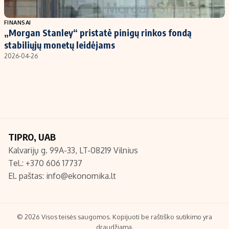
Populiarios temos
Titulinis
FINANSAI
„Morgan Stanley“ pristatė pinigų rinkos fondą
Investavimas
Nedarbo išmokos skaičiuoklė
stabiliųjų monetų leidėjams
Akcijų rinka
Indėliai
2026-04-26
Saulės elektrinės
Indėlių skaičiuoklė
Kriptovaliutos
Būsto finansai
Infliacija
Įdomios naujienos
Migracija
TIPRO, UAB
Kalvarijų g. 99A-33, LT-08219 Vilnius
Redakcija
Tel.: +370 606 17737
Apie mus
El. paštas:
info@ekonomika.lt
Redakcijos politika
Privatumo politika
Turinio žymėjimo taisyklės
© 2026 Visos teisės saugomos. Kopijuoti be raštiško sutikimo yra
draudžiama.