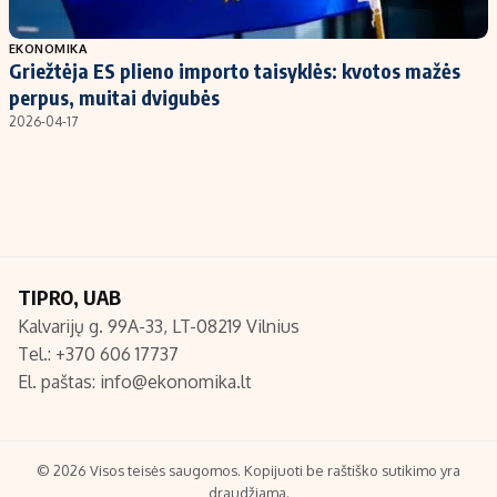
Populiarios temos
Titulinis
EKONOMIKA
Griežtėja ES plieno importo taisyklės: kvotos mažės
Investavimas
Nedarbo išmokos skaičiuoklė
perpus, muitai dvigubės
Akcijų rinka
Indėliai
2026-04-17
Saulės elektrinės
Indėlių skaičiuoklė
Kriptovaliutos
Būsto finansai
Infliacija
Įdomios naujienos
Migracija
TIPRO, UAB
Kalvarijų g. 99A-33, LT-08219 Vilnius
Redakcija
Tel.: +370 606 17737
Apie mus
El. paštas:
info@ekonomika.lt
Redakcijos politika
Privatumo politika
Turinio žymėjimo taisyklės
© 2026 Visos teisės saugomos. Kopijuoti be raštiško sutikimo yra
draudžiama.