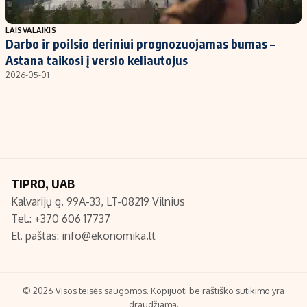
Populiarios temos
Titulinis
LAISVALAIKIS
Darbo ir poilsio deriniui prognozuojamas bumas –
Investavimas
Nedarbo išmokos skaičiuoklė
Astana taikosi į verslo keliautojus
Akcijų rinka
Indėliai
2026-05-01
Saulės elektrinės
Indėlių skaičiuoklė
Kriptovaliutos
Būsto finansai
Infliacija
Įdomios naujienos
Migracija
TIPRO, UAB
Kalvarijų g. 99A-33, LT-08219 Vilnius
Redakcija
Tel.: +370 606 17737
Apie mus
El. paštas:
info@ekonomika.lt
Redakcijos politika
Privatumo politika
Turinio žymėjimo taisyklės
© 2026 Visos teisės saugomos. Kopijuoti be raštiško sutikimo yra
draudžiama.