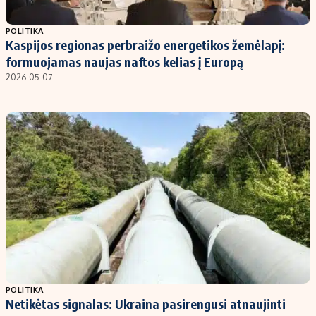
Populiarios temos
Titulinis
POLITIKA
Kaspijos regionas perbraižo energetikos žemėlapį:
Investavimas
Nedarbo išmokos skaičiuoklė
formuojamas naujas naftos kelias į Europą
Akcijų rinka
Indėliai
2026-05-07
Saulės elektrinės
Indėlių skaičiuoklė
Kriptovaliutos
Būsto finansai
Infliacija
Įdomios naujienos
Migracija
Redakcija
Apie mus
Redakcijos politika
Privatumo politika
POLITIKA
Turinio žymėjimo taisyklės
Netikėtas signalas: Ukraina pasirengusi atnaujinti