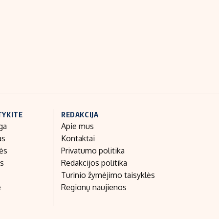
Indėlių palūkanos
TYKITE
REDAKCIJA
ga
Apie mus
as
Kontaktai
nės
Privatumo politika
as
Redakcijos politika
Turinio žymėjimo taisyklės
e
Regionų naujienos