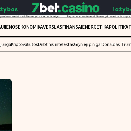
UJIENOS
EKONOMIKA
VERSLAS
FINANSAI
ENERGETIKA
POLITIKA
ąjunga
Kriptovaliutos
Dirbtinis intelektas
Grynieji pinigai
Donaldas Tru
Populiarios temos
Titulinis
Investavimas
Nedarbo išmo
Akcijų rinka
Indėliai
Saulės elektrinės
Indėlių skaiči
Kriptovaliutos
Būsto finansa
Infliacija
Įdomios nauji
Migracija