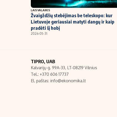
NT ir statybos
LAISVALAIKIS
Žvaigždžių stebėjimas be teleskopo: kur
Lietuvoje geriausiai matyti dangų ir kaip
pradėti šį hobį
2026-05-31
TIPRO, UAB
Kalvarijų g. 99A-33, LT-08219 Vilnius
Tel.: +370 606 17737
El. paštas:
info@ekonomika.lt