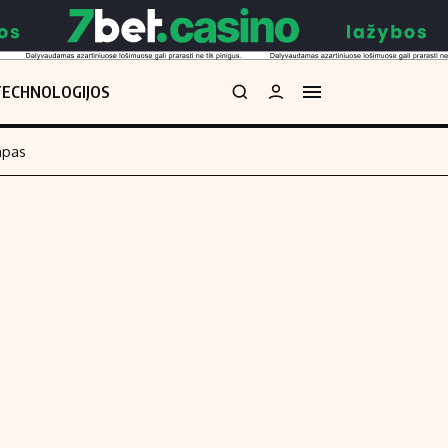
TECHNOLOGIJOS
mpas
Redakcija
kos skaičiuoklė
Apie mus
Redakcijos politika
uoklė
Privatumo politika
i
Turinio žymėjimo taisyklės
enos
Kontaktai
Regionų naujienos