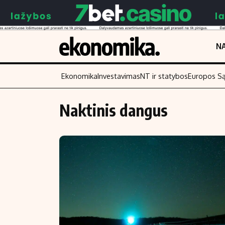
NA
Ekonomika
Investavimas
NT ir statybos
Europos S
Naktinis dangus
Turinys
Skaitykite
Naujienos
Finansai
Aplinka
Įmonės
Verslas
Žemės ūkis
Energetika
Technologijos
Ekonomika
Laisvalaikis
Politika