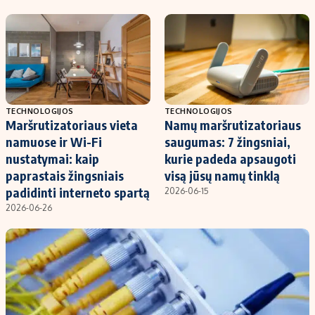
Kontaktai
Regionų naujienos
Indėlių palūkanos
TECHNOLOGIJOS
TECHNOLOGIJOS
Maršrutizatoriaus vieta
Namų maršrutizatoriaus
namuose ir Wi-Fi
saugumas: 7 žingsniai,
nustatymai: kaip
kurie padeda apsaugoti
paprastais žingsniais
visą jūsų namų tinklą
padidinti interneto spartą
2026-06-15
2026-06-26