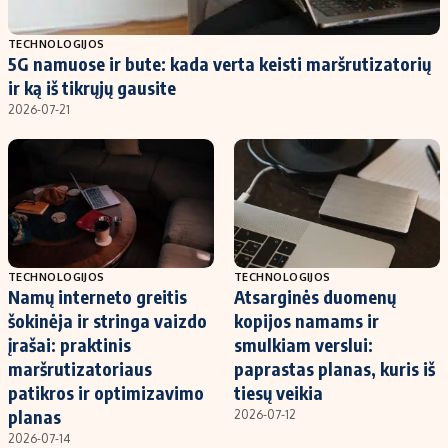
Populiarios temos
Titulinis
TECHNOLOGIJOS
5G namuose ir bute: kada verta keisti maršrutizatorių
Investavimas
Nedarbo išmokos skaičiuoklė
ir ką iš tikrųjų gausite
Akcijų rinka
Indėliai
2026-07-21
Saulės elektrinės
Indėlių skaičiuoklė
Kriptovaliutos
Būsto finansai
Infliacija
Įdomios naujienos
Migracija
TECHNOLOGIJOS
TECHNOLOGIJOS
Namų interneto greitis
Atsarginės duomenų
Redakcija
šokinėja ir stringa vaizdo
kopijos namams ir
Apie mus
įrašai: praktinis
smulkiam verslui:
Redakcijos politika
maršrutizatoriaus
paprastas planas, kuris iš
patikros ir optimizavimo
tiesų veikia
Privatumo politika
planas
2026-07-12
Turinio žymėjimo taisyklės
2026-07-14