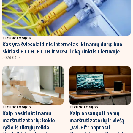
TECHNOLOGIJOS
Kas yra šviesolaidinis internetas iki namų durų: kuo
skiriasi FTTH, FTTB ir VDSL ir ką rinktis Lietuvoje
2026-07-14
TECHNOLOGIJOS
TECHNOLOGIJOS
Kaip pasirinkti namų
Kaip apsaugoti namų
maršrutizatorių: kokio
maršrutizatorių ir viešą
ryšio iš tikrųjų reikia
„Wi‑Fi“: paprasti