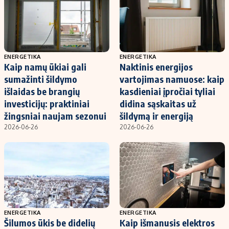
ENERGETIKA
ENERGETIKA
Kaip namų ūkiai gali
Naktinis energijos
sumažinti šildymo
vartojimas namuose: kaip
išlaidas be brangių
kasdieniai įpročiai tyliai
investicijų: praktiniai
didina sąskaitas už
žingsniai naujam sezonui
šildymą ir energiją
2026-06-26
2026-06-26
ENERGETIKA
ENERGETIKA
Šilumos ūkis be didelių
Kaip išmanusis elektros