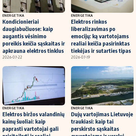
ENERGETIKA
ENERGETIKA
Kondicionieriai
Elektros rinkos
daugiabučiuose: kaip
liberalizavimas po
augantis vėsinimo
emocijų: ką vartotojams
poreikis keičia sąskaitas ir
realiai keičia pasirinktas
apkrauna elektros tinklus
tiekėjas ir sutarties tipas
2026-07-22
2026-07-19
ENERGETIKA
ENERGETIKA
Elektros biržos valandinių
Dujų vartojimas Lietuvoje
kainų šuoliai: kaip
traukiasi: kaip tai
paprasti vartotojai gali
perskirsto sąskaitas
prisitaikyti ir realiai
gyventojams ir verslui