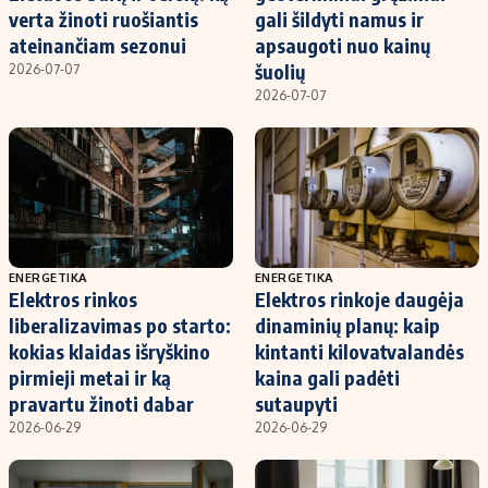
verta žinoti ruošiantis
gali šildyti namus ir
ateinančiam sezonui
apsaugoti nuo kainų
šuolių
2026-07-07
2026-07-07
ENERGETIKA
ENERGETIKA
Elektros rinkos
Elektros rinkoje daugėja
liberalizavimas po starto:
dinaminių planų: kaip
kokias klaidas išryškino
kintanti kilovatvalandės
pirmieji metai ir ką
kaina gali padėti
pravartu žinoti dabar
sutaupyti
2026-06-29
2026-06-29