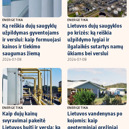
ENERGETIKA
ENERGETIKA
Ką reiškia dujų saugyklų
Lietuvos dujų saugyklos
užpildymas gyventojams
po krizės: ką reiškia
ir verslui: kaip formuojasi
užpildymo lygiai ir
kainos ir tiekimo
ilgalaikės sutartys namų
saugumas žiemą
ūkiams bei verslui
2026-07-08
2026-07-08
ENERGETIKA
ENERGETIKA
Kaip dujų kainų
Lietuvos vandenynas po
svyravimai pakeitė
kojomis: kaip
Lietuvos buitį ir verslą: ką
geoterminiai gręžiniai