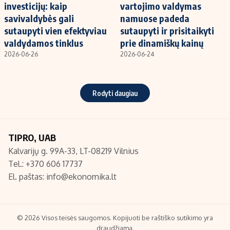
investicijų: kaip
vartojimo valdymas
savivaldybės gali
namuose padeda
sutaupyti vien efektyviau
sutaupyti ir prisitaikyti
valdydamos tinklus
prie dinamiškų kainų
2026-06-26
2026-06-24
Rodyti daugiau
TIPRO, UAB
Kalvarijų g. 99A-33, LT-08219 Vilnius
Tel.: +370 606 17737
El. paštas:
info@ekonomika.lt
© 2026 Visos teisės saugomos. Kopijuoti be raštiško sutikimo yra
draudžiama.