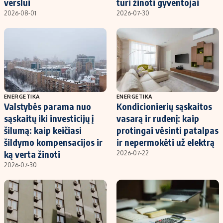
verslui
turi žinoti gyventojai
2026-08-01
2026-07-30
ENERGETIKA
ENERGETIKA
Valstybės parama nuo
Kondicionierių sąskaitos
sąskaitų iki investicijų į
vasarą ir rudenį: kaip
šilumą: kaip keičiasi
protingai vėsinti patalpas
šildymo kompensacijos ir
ir nepermokėti už elektrą
ką verta žinoti
2026-07-22
2026-07-30