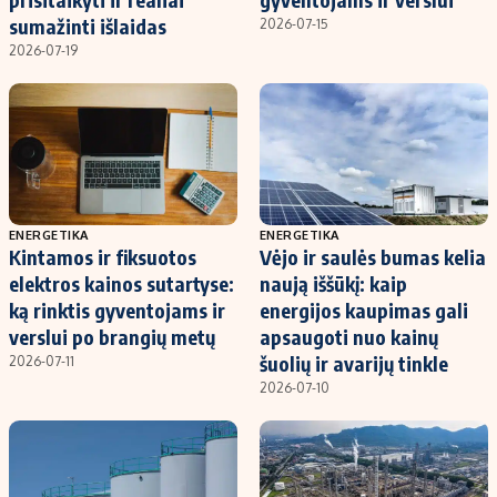
sumažinti išlaidas
2026-07-15
2026-07-19
ENERGETIKA
ENERGETIKA
Kintamos ir fiksuotos
Vėjo ir saulės bumas kelia
elektros kainos sutartyse:
naują iššūkį: kaip
ką rinktis gyventojams ir
energijos kaupimas gali
verslui po brangių metų
apsaugoti nuo kainų
šuolių ir avarijų tinkle
2026-07-11
2026-07-10