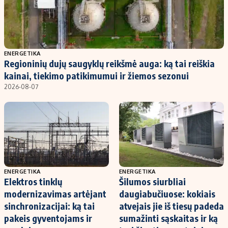
ENERGETIKA
Regioninių dujų saugyklų reikšmė auga: ką tai reiškia
kainai, tiekimo patikimumui ir žiemos sezonui
2026-08-07
ENERGETIKA
ENERGETIKA
Elektros tinklų
Šilumos siurbliai
modernizavimas artėjant
daugiabučiuose: kokiais
sinchronizacijai: ką tai
atvejais jie iš tiesų padeda
pakeis gyventojams ir
sumažinti sąskaitas ir ką