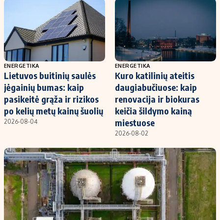
Kontaktai
Regionų naujienos
Indėlių palūkanos
ENERGETIKA
ENERGETIKA
Lietuvos buitinių saulės
Kuro katilinių ateitis
jėgainių bumas: kaip
daugiabučiuose: kaip
pasikeitė grąža ir rizikos
renovacija ir biokuras
po kelių metų kainų šuolių
keičia šildymo kainą
miestuose
2026-08-04
2026-08-02