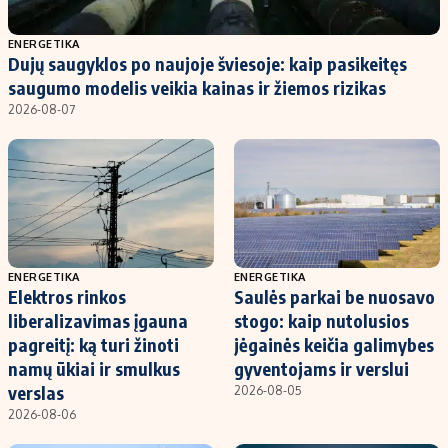
Populiarios temos
Titulinis
ENERGETIKA
Dujų saugyklos po naujoje šviesoje: kaip pasikeitęs
Investavimas
Nedarbo išmokos skaičiuoklė
saugumo modelis veikia kainas ir žiemos rizikas
Akcijų rinka
Indėliai
2026-08-07
Saulės elektrinės
Indėlių skaičiuoklė
Kriptovaliutos
Būsto finansai
Infliacija
Įdomios naujienos
Migracija
ENERGETIKA
ENERGETIKA
Elektros rinkos
Saulės parkai be nuosavo
Redakcija
liberalizavimas įgauna
stogo: kaip nutolusios
Apie mus
pagreitį: ką turi žinoti
jėgainės keičia galimybes
Redakcijos politika
namų ūkiai ir smulkus
gyventojams ir verslui
verslas
2026-08-05
Privatumo politika
2026-08-06
Turinio žymėjimo taisyklės