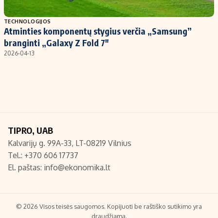
Populiarios temos
Titulinis
TECHNOLOGIJOS
Atminties komponentų stygius verčia „Samsung”
Investavimas
Nedarbo išmokos skaičiuoklė
branginti „Galaxy Z Fold 7″
Akcijų rinka
Indėliai
2026-04-13
Saulės elektrinės
Indėlių skaičiuoklė
Kriptovaliutos
Būsto finansai
Infliacija
Įdomios naujienos
Migracija
TIPRO, UAB
Kalvarijų g. 99A-33, LT-08219 Vilnius
Redakcija
Tel.: +370 606 17737
Apie mus
El. paštas:
info@ekonomika.lt
Redakcijos politika
Privatumo politika
Turinio žymėjimo taisyklės
© 2026 Visos teisės saugomos. Kopijuoti be raštiško sutikimo yra
draudžiama.