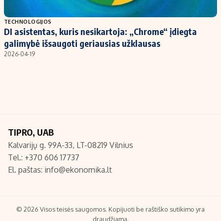
Populiarios temos
Titulinis
TECHNOLOGIJOS
DI asistentas, kuris nesikartoja: „Chrome“ įdiegta
Investavimas
Nedarbo išmokos skaičiuoklė
galimybė išsaugoti geriausias užklausas
Akcijų rinka
Indėliai
2026-04-19
Saulės elektrinės
Indėlių skaičiuoklė
Kriptovaliutos
Būsto finansai
Infliacija
Įdomios naujienos
Migracija
TIPRO, UAB
Kalvarijų g. 99A-33, LT-08219 Vilnius
Redakcija
Tel.: +370 606 17737
Apie mus
El. paštas:
info@ekonomika.lt
Redakcijos politika
Privatumo politika
Turinio žymėjimo taisyklės
© 2026 Visos teisės saugomos. Kopijuoti be raštiško sutikimo yra
draudžiama.