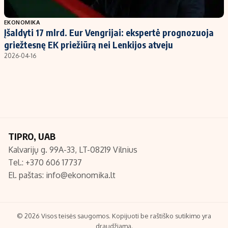
Populiarios temos
Titulinis
EKONOMIKA
Įšaldyti 17 mlrd. Eur Vengrijai: ekspertė prognozuoja
Investavimas
Nedarbo išmokos skaičiuoklė
griežtesnę EK priežiūrą nei Lenkijos atveju
Akcijų rinka
Indėliai
2026-04-16
Saulės elektrinės
Indėlių skaičiuoklė
Kriptovaliutos
Būsto finansai
Infliacija
Įdomios naujienos
Migracija
TIPRO, UAB
Kalvarijų g. 99A-33, LT-08219 Vilnius
Redakcija
Tel.: +370 606 17737
Apie mus
El. paštas:
info@ekonomika.lt
Redakcijos politika
Privatumo politika
Turinio žymėjimo taisyklės
© 2026 Visos teisės saugomos. Kopijuoti be raštiško sutikimo yra
draudžiama.